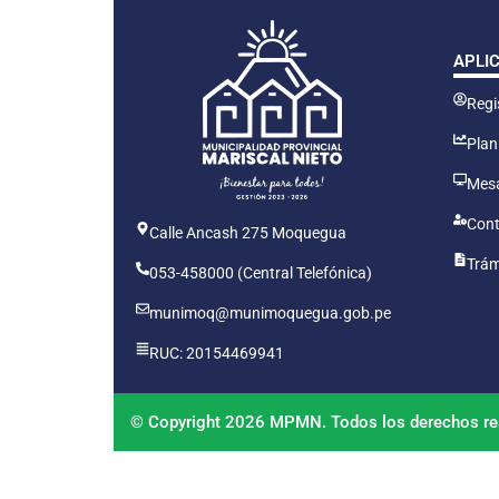
APLI
Regis
Plan
Mesa
Cont
Calle Ancash 275 Moquegua
Trám
053-458000 (Central Telefónica)
munimoq@munimoquegua.gob.pe
RUC: 20154469941
© Copyright 2026 MPMN. Todos los derechos re