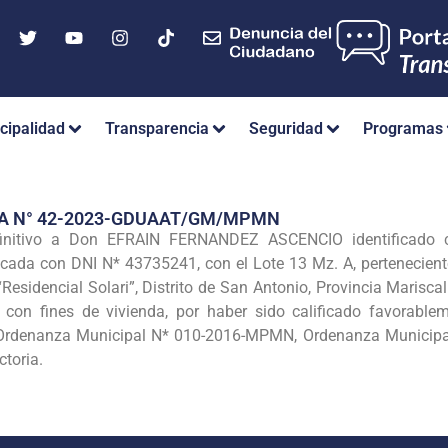
cipalidad
Transparencia
Seguridad
Programas
IA N° 42-2023-GDUAAT/GM/MPMN
finitivo a Don EFRAIN FERNANDEZ ASCENCIO identificad
da con DNI N* 43735241, con el Lote 13 Mz. A, pertenecient
“Residencial Solari”, Distrito de San Antonio, Provincia Maris
 con fines de vivienda, por haber sido calificado favorable
la Ordenanza Municipal N* 010-2016-MPMN, Ordenanza Municip
toria.