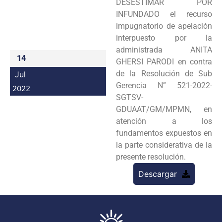
DESESTIMAR POR
Programas
INFUNDADO el recurso
impugnatorio de apelación
Intranet
interpuesto por la
administrada ANITA
14
GHERSI PARODI en contra
de la Resolución de Sub
Jul
Gerencia N” 521-2022-
2022
SGTSV-
GDUAAT/GM/MPMN, en
atención a los
fundamentos expuestos en
la parte considerativa de la
presente resolución.
Descargar