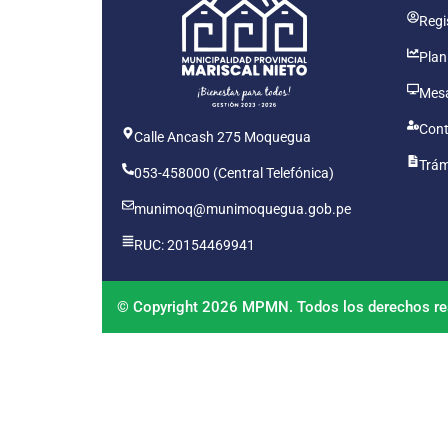
Regis
Plan
Mesa
Cont
Calle Ancash 275 Moquegua
Trám
053-458000 (Central Telefónica)
munimoq@munimoquegua.gob.pe
RUC: 20154469941
© Copyright 2026 MPMN. Todos los derechos re