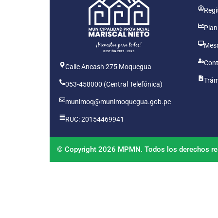
Regis
Plan
Mesa
Cont
Calle Ancash 275 Moquegua
Trám
053-458000 (Central Telefónica)
munimoq@munimoquegua.gob.pe
RUC: 20154469941
© Copyright 2026 MPMN. Todos los derechos re