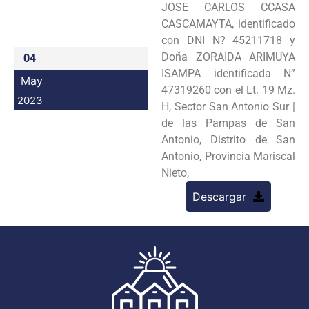
JOSE CARLOS CCASA
Programas
CASCAMAYTA, identificado
con DNI N? 45211718 y
Intranet
Doña ZORAIDA ARIMUYA
04
ISAMPA identificada N”
May
47319260 con el Lt. 19 Mz.
2023
H, Sector San Antonio Sur |
de las Pampas de San
Antonio, Distrito de San
Antonio, Provincia Mariscal
Nieto,
Descargar