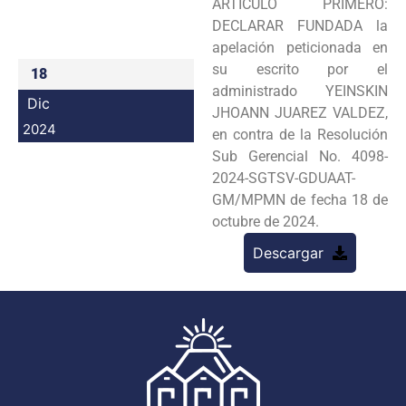
ARTICULO PRIMERO:
Programas
DECLARAR FUNDADA la
apelación peticionada en
Intranet
su escrito por el
18
administrado YEINSKIN
Dic
JHOANN JUAREZ VALDEZ,
2024
en contra de la Resolución
Sub Gerencial No. 4098-
2024-SGTSV-GDUAAT-
GM/MPMN de fecha 18 de
octubre de 2024.
Descargar