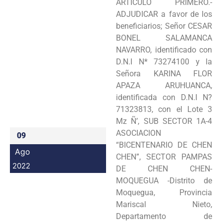
ARTÍCULO PRIMERO.-
Programas
ADJUDICAR a favor de los
beneficiarios; Señor CESAR
Intranet
BONEL SALAMANCA
NAVARRO, identificado con
D.N.I N* 73274100 y la
Señora KARINA FLOR
APAZA ARUHUANCA,
identificada con D.N.I N?
71323813, con el Lote 3
Mz Ñ’, SUB SECTOR 1A-4
ASOCIACION
09
“BICENTENARIO DE CHEN
Ago
CHEN”, SECTOR PAMPAS
2022
DE CHEN CHEN-
MOQUEGUA -Distrito de
Moquegua, Provincia
Mariscal Nieto,
Departamento de