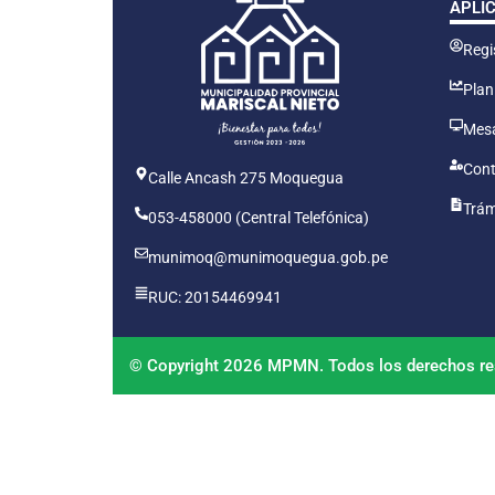
APLI
Regis
Plan
Mesa
Cont
Calle Ancash 275 Moquegua
Trám
053-458000 (Central Telefónica)
munimoq@munimoquegua.gob.pe
RUC: 20154469941
© Copyright 2026 MPMN. Todos los derechos re