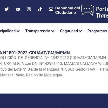
cipalidad
Transparencia
Seguridad
Programas
IA N° 501-2022-GDUAAT/GM/MPMN
ESOLUCIÓN DE GERENCIA N* 1342-2012-GDUAAT/GM/MPMN, de 
 VENTURA ALICIA con DNI N* 42921413, MAMANI CALIZAYA WILBE
nitivo del Lote N” 04, de la Manzana “H”, Sub Sector 1A-9 – Pa
 Mariscal Nieto, Región de Moquegua.