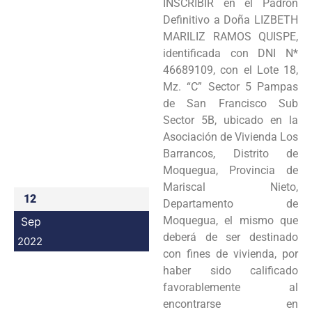
INSCRIBIR en el Padrón
Programas
Definitivo a Doña LIZBETH
MARILIZ RAMOS QUISPE,
Intranet
identificada con DNI N*
46689109, con el Lote 18,
Mz. “C” Sector 5 Pampas
de San Francisco Sub
Sector 5B, ubicado en la
Asociación de Vivienda Los
Barrancos, Distrito de
Moquegua, Provincia de
Mariscal Nieto,
12
Departamento de
Moquegua, el mismo que
Sep
deberá de ser destinado
2022
con fines de vivienda, por
haber sido calificado
favorablemente al
encontrarse en