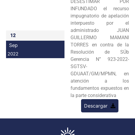
DESESTIMAR POR
Programas
INFUNDADO el recurso
impugnatorio de apelación
Intranet
interpuesto por el
administrado JUAN
12
GUILLERMO MAMANI
TORRES en contra de la
Sep
Resolución de SÚb
2022
Gerencia N” 923-2022-
SGTSV-
GDUAAT/GM/MPMN, en
atención a los
fundamentos expuestos en
la parte considerativa
Descargar