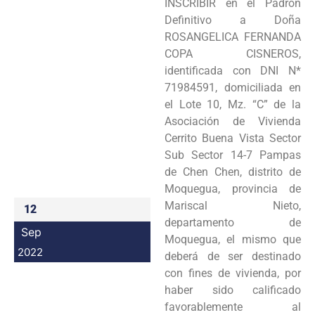
INSCRIBIR en el Padrón
Programas
Definitivo a Doña
ROSANGELICA FERNANDA
Intranet
COPA CISNEROS,
identificada con DNI N*
71984591, domiciliada en
el Lote 10, Mz. “C” de la
Asociación de Vivienda
Cerrito Buena Vista Sector
Sub Sector 14-7 Pampas
de Chen Chen, distrito de
Moquegua, provincia de
Mariscal Nieto,
12
departamento de
Sep
Moquegua, el mismo que
2022
deberá de ser destinado
con fines de vivienda, por
haber sido calificado
favorablemente al