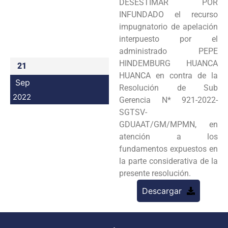
DESESTIMAR POR
Programas
INFUNDADO el recurso
impugnatorio de apelación
Intranet
interpuesto por el
administrado PEPE
HINDEMBURG HUANCA
21
HUANCA en contra de la
Sep
Resolución de Sub
2022
Gerencia N* 921-2022-
SGTSV-
GDUAAT/GM/MPMN, en
atención a los
fundamentos expuestos en
la parte considerativa de la
presente resolución.
Descargar