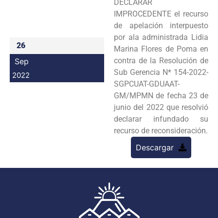
DECLARAR
Programas
IMPROCEDENTE el recurso
de apelación interpuesto
Intranet
por ala administrada Lidia
26
Marina Flores de Poma en
contra de la Resolución de
Sep
Sub Gerencia N* 154-2022-
2022
SGPCUAT-GDUAAT-
GM/MPMN de fecha 23 de
junio del 2022 que resolvió
declarar infundado su
recurso de reconsideración.
Descargar