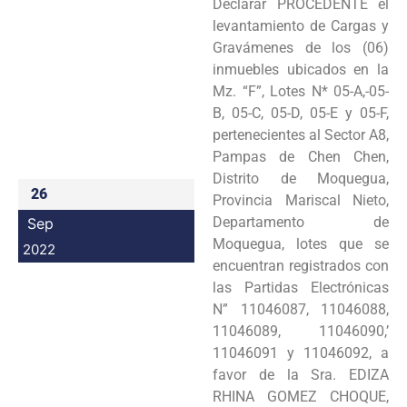
Declarar PROCEDENTE el
Programas
levantamiento de Cargas y
Gravámenes de los (06)
Intranet
inmuebles ubicados en la
Mz. “F”, Lotes N* 05-A,-05-
B, 05-C, 05-D, 05-E y 05-F,
pertenecientes al Sector A8,
Pampas de Chen Chen,
Distrito de Moquegua,
26
Provincia Mariscal Nieto,
Departamento de
Sep
Moquegua, lotes que se
2022
encuentran registrados con
las Partidas Electrónicas
N” 11046087, 11046088,
11046089, 11046090,’
11046091 y 11046092, a
favor de la Sra. EDIZA
RHINA GOMEZ CHOQUE,