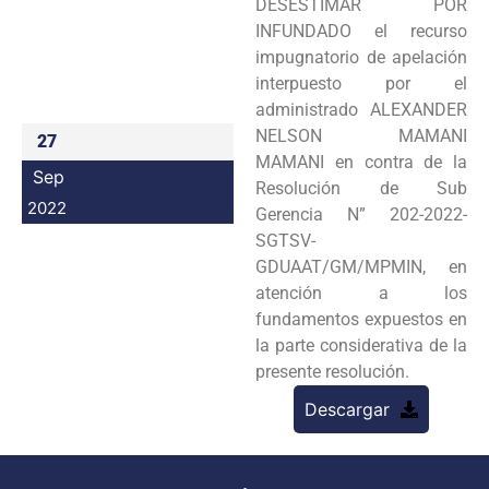
DESESTIMAR POR
Programas
INFUNDADO el recurso
impugnatorio de apelación
Intranet
interpuesto por el
administrado ALEXANDER
NELSON MAMANI
27
MAMANI en contra de la
Sep
Resolución de Sub
2022
Gerencia N” 202-2022-
SGTSV-
GDUAAT/GM/MPMIN, en
atención a los
fundamentos expuestos en
la parte considerativa de la
presente resolución.
Descargar