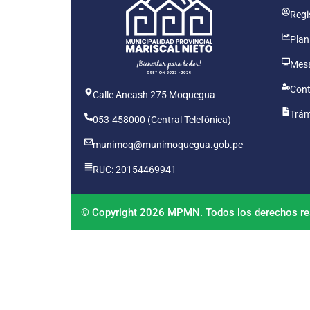
Regis
Plan
Mesa
Cont
Calle Ancash 275 Moquegua
Trám
053-458000 (Central Telefónica)
munimoq@munimoquegua.gob.pe
RUC: 20154469941
© Copyright 2026 MPMN. Todos los derechos re