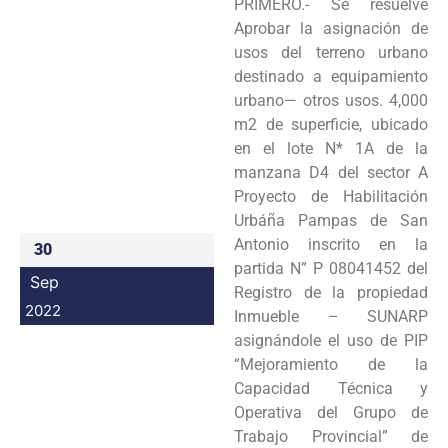
PRIMERO.- Se resuelve
Programas
Aprobar la asignación de
usos del terreno urbano
Intranet
destinado a equipamiento
urbano— otros usos. 4,000
m2 de superficie, ubicado
en el lote N* 1A de la
manzana D4 del sector A
Proyecto de Habilitación
Urbáña Pampas de San
Antonio inscrito en la
30
partida N” P 08041452 del
Sep
Registro de la propiedad
2022
Inmueble – SUNARP
asignándole el uso de PIP
“Mejoramiento de la
Capacidad Técnica y
Operativa del Grupo de
Trabajo Provincial” de