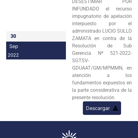
DESESTIMAR POR
Programas
INFUNDADO el recurso
impugnatorio de apelación
Intranet
interpuesto por el
administrado LUCIO SULLO
30
ZAMATA en contra de lá
Resolución de Sub
Sep
Gerencia N* 521-2022-
2022
SGTSV-
GDUAAT/GM/MPMMN, en
atención a los
fundamentos expuestos en
la parte considerativa de la
presente resolución.
Descargar