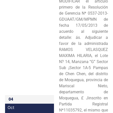
MODIFICAR el artículo
Programas
primero de la Resolución
de Gerencia N* 0537-2013-
Intranet
GDUAAT/GM/MPMN de
fecha 17/05/2013 de
acuerdo al siguiente
detalle: ás. Adjudicar a
favor de la administrada
RAMOS VELASQUEZ
MAXIMA HILARIA, el Lote
N? 14, Manzana “G” Sector
Sub ¡Sector 1A-5 Pampas
de Chen Chen, del distrito
de Moquegua, provincia de
Mariscal Nieto,
departamento de
Moquegua, £ Jinscrito en
04
Partida Registral
Oct
N*11035792, el mismo que