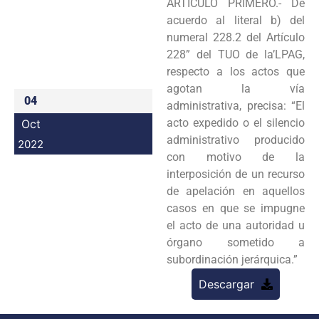
ARTÍCULO PRIMERO.- De
Programas
acuerdo al literal b) del
numeral 228.2 del Artículo
Intranet
228” del TUO de la’LPAG,
respecto a los actos que
agotan la vía
04
administrativa, precisa: “El
acto expedido o el silencio
Oct
administrativo producido
2022
con motivo de la
interposición de un recurso
de apelación en aquellos
casos en que se impugne
el acto de una autoridad u
órgano sometido a
subordinación jerárquica.”
Descargar