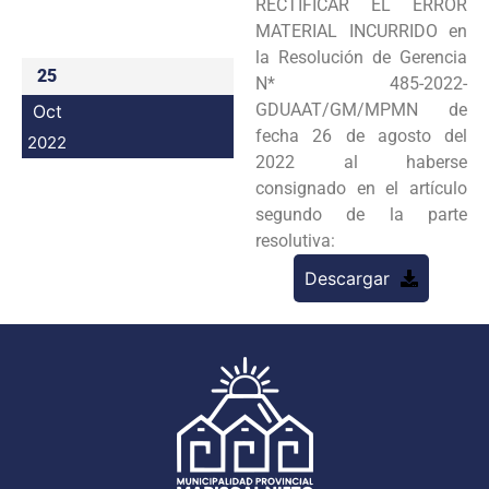
RECTIFICAR EL ERROR
Programas
MATERIAL INCURRIDO en
la Resolución de Gerencia
Intranet
25
N* 485-2022-
GDUAAT/GM/MPMN de
Oct
fecha 26 de agosto del
2022
2022 al haberse
consignado en el artículo
segundo de la parte
resolutiva:
Descargar