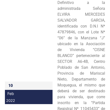
Definitivo a la
Programas
administrada Señora
ELVIRA MERCEDES
Intranet
SALVADOR GARCIA,
identificada con D.N.I N*
47879846, con el Lote N*
“06” de la Manzana “J”
ubicado en la Asociación
de Vivienda “CISNE
BLANCO” perteneciente al
SECTOR A6-4B, Centro
Poblado de San Antonio,
Provincia de Mariscal
Nieto, Departamento de
Moquegua, el mismo que
10
deberá de ser destinado
Feb
para vivienda, que corre
2022
inscrito en la “Partida
Registral N* 11045433” de