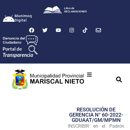
Munimoq
Digital
Ciudad
Municipalidad
RESOLUCIÓN DE
Transparencia
GERENCIA N° 60-2022-
GDUAAT/GM/MPMN
Seguridad
INSCRIBIR en el Padrón