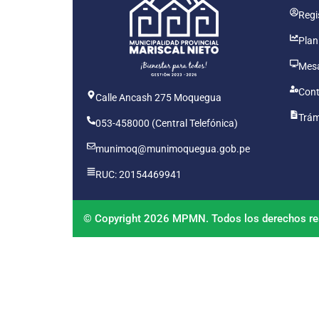
Regis
Plan
Mesa
Cont
Calle Ancash 275 Moquegua
Trám
053-458000 (Central Telefónica)
munimoq@munimoquegua.gob.pe
RUC: 20154469941
© Copyright 2026 MPMN. Todos los derechos re