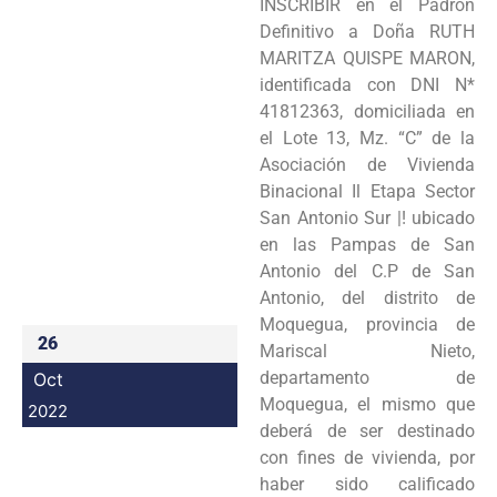
INSCRIBIR en el Padrón
Programas
Definitivo a Doña RUTH
MARITZA QUISPE MARON,
Intranet
identificada con DNI N*
41812363, domiciliada en
el Lote 13, Mz. “C” de la
Asociación de Vivienda
Binacional Il Etapa Sector
San Antonio Sur |! ubicado
en las Pampas de San
Antonio del C.P de San
Antonio, del distrito de
Moquegua, provincia de
26
Mariscal Nieto,
departamento de
Oct
Moquegua, el mismo que
2022
deberá de ser destinado
con fines de vivienda, por
haber sido calificado