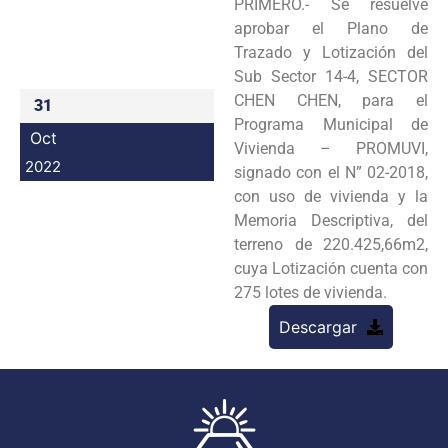
PRIMERO.- Se resuelve
Programas
aprobar el Plano de
Trazado y Lotización del
Intranet
Sub Sector 14-4, SECTOR
CHEN CHEN, para el
31
Programa Municipal de
Oct
Vivienda – PROMUVI,
2022
signado con el N” 02-2018,
con uso de vivienda y la
Memoria Descriptiva, del
terreno de 220.425,66m2,
cuya Lotización cuenta con
275 lotes de vivienda.
Descargar