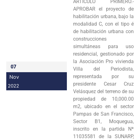
ARTÍCULO PRIMERO.-
Programas
APROBAR el proyecto de
habilitación urbana, bajo la
Intranet
modalidad C, con el tipo é
de habilitación urbana con
construcciones
simultáneas para uso
residencial, gestionado por
la Asociación Pro vivienda
07
Villa del Periodista,
representada por su
Nov
presidente Cesar Cruz
2022
Velásquez del terreno de su
propiedad de 10,000.00
m2, ubicado en el sector
Pampas de San Francisco,
Sector B1, Moquegua,
inscrito en la partida N*
11035581 de la SUNARP,