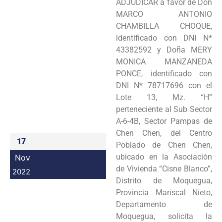
ADJUDICAR a favor de Don
Programas
MARCO ANTONIO
CHAMBILLA CHOQUE,
Intranet
identificado con DNI N*
43382592 y Doña MERY
MONICA MANZANEDA
PONCE, identificado con
DNI N* 78717696 con el
Lote 13, Mz. “H”
perteneciente al Sub Sector
A-6-4B, Sector Pampas de
Chen Chen, del Centro
17
Poblado de Chen Chen,
ubicado en la Asociación
Nov
de Vivienda “Cisne Blanco”,
2022
Distrito de Moquegua,
Provincia Mariscal Nieto,
Departamento de
Moquegua, solicita la