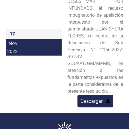
DESESTIMAR POR
Programas
INFUNDADO el recurso
impugnatorio de apelación
Intranet
interpuesto por el
administrado JUAN CHURA
17
FLORES, en contra de la
Resolución de Sub
Nov
Gerencia N” 2166-2022-
2022
SGTSV-
GDUAAT/GM/MPMN, en
atención a los
fundamentos expuestos en
la parte considerativa de la
presente resolución.
Descargar