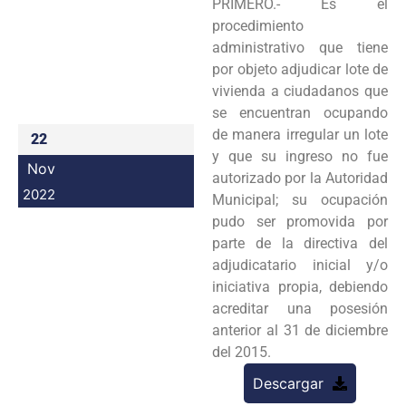
PRIMERO.- Es el
Programas
procedimiento
administrativo que tiene
Intranet
por objeto adjudicar lote de
vivienda a ciudadanos que
se encuentran ocupando
de manera irregular un lote
22
y que su ingreso no fue
Nov
autorizado por la Autoridad
2022
Municipal; su ocupación
pudo ser promovida por
parte de la directiva del
adjudicatario inicial y/o
iniciativa propia, debiendo
acreditar una posesión
anterior al 31 de diciembre
del 2015.
Descargar