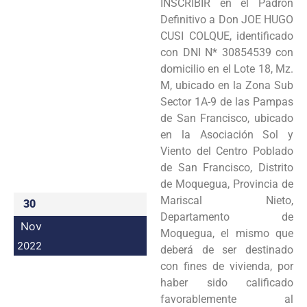
INSCRIBIR en el Padrón
Programas
Definitivo a Don JOE HUGO
CUSI COLQUE, identificado
Intranet
con DNI N* 30854539 con
domicilio en el Lote 18, Mz.
M, ubicado en la Zona Sub
Sector 1A-9 de las Pampas
de San Francisco, ubicado
en la Asociación Sol y
Viento del Centro Poblado
de San Francisco, Distrito
de Moquegua, Provincia de
Mariscal Nieto,
30
Departamento de
Nov
Moquegua, el mismo que
2022
deberá de ser destinado
con fines de vivienda, por
haber sido calificado
favorablemente al