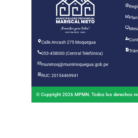
Regis
Plan
Mesa
Cont
Calle Ancash 275 Moquegua
Trám
053-458000 (Central Telefónica)
munimoq@munimoquegua.gob.pe
RUC: 20154469941
© Copyright 2026 MPMN. Todos los derechos re