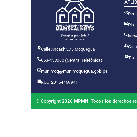
APLI
Regis
Plan
Mesa
Cont
Calle Ancash 275 Moquegua
Trám
053-458000 (Central Telefónica)
munimoq@munimoquegua.gob.pe
RUC: 20154469941
© Copyright 2026 MPMN. Todos los derechos re