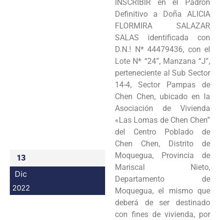
INSCRIBIR en el Padrón
Programas
Definitivo a Doña ALICIA
FLORMIRA SALAZAR
Intranet
SALAS identificada con
D.N.! N* 44479436, con el
Lote N* “24”, Manzana “J”,
perteneciente al Sub Sector
14-4, Sector Pampas de
Chen Chen, ubicado en la
Asociación de Vivienda
«Las Lomas de Chen Chen”
del Centro Poblado de
Chen Chen, Distrito de
Moquegua, Provincia de
13
Mariscal Nieto,
Dic
Departamento de
2022
Moquegua, el mismo que
deberá de ser destinado
con fines de vivienda, por