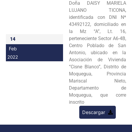
Doña DAISY MARIELA
Programas
LUJANO TICONA,
identificada con DNI N*
Intranet
43492122, domiciliado en
la Mz “A”, Lt. 16,
perteneciente Sector A6-4B,
14
Centro Poblado de San
Feb
Antonio, ubicado en la
2022
Asociación de Vivienda
“Cisne Blanco”, Distrito de
Moquegua, Provincia
Mariscal Nieto,
Departamento de
Moquegua, que corre
inscrito
Descargar