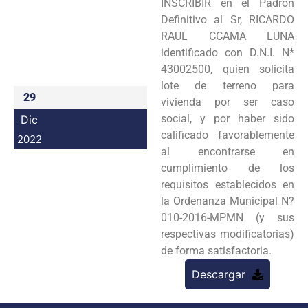
INSCRIBIR en el Padrón
Programas
Definitivo al Sr, RICARDO
RAUL CCAMA LUNA
Intranet
identificado con D.N.I. N*
43002500, quien solicita
lote de terreno para
29
vivienda por ser caso
social, y por haber sido
Dic
calificado favorablemente
2022
al encontrarse en
cumplimiento de los
requisitos establecidos en
la Ordenanza Municipal N?
010-2016-MPMN (y sus
respectivas modificatorias)
de forma satisfactoria.
Descargar