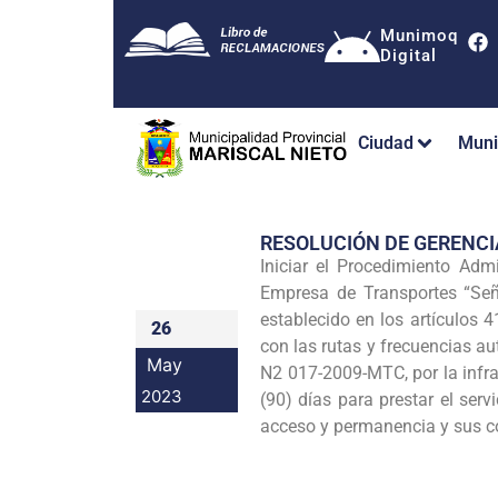
Munimoq
Digital
Ciudad
Muni
RESOLUCIÓN DE GERENC
Iniciar el Procedimiento Ad
Empresa de Transportes “Señ
establecido en los artículos 4
26
con las rutas y frecuencias a
May
N2 017-2009-MTC, por la infra
2023
(90) días para prestar el ser
acceso y permanencia y sus c