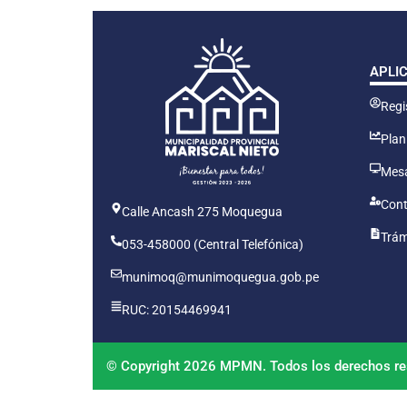
APLI
Regis
Plan
Mesa
Cont
Calle Ancash 275 Moquegua
Trám
053-458000 (Central Telefónica)
munimoq@munimoquegua.gob.pe
RUC: 20154469941
© Copyright 2026 MPMN. Todos los derechos re