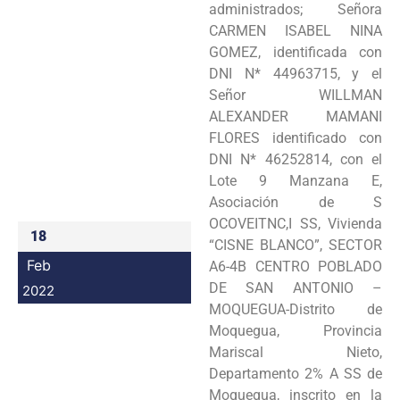
administrados; Señora
Programas
CARMEN ISABEL NINA
GOMEZ, identificada con
Intranet
DNI N* 44963715, y el
Señor WILLMAN
ALEXANDER MAMANI
FLORES identificado con
DNI N* 46252814, con el
Lote 9 Manzana E,
Asociación de S
OCOVEITNC,I SS, Vivienda
18
“CISNE BLANCO”, SECTOR
Feb
A6-4B CENTRO POBLADO
DE SAN ANTONIO –
2022
MOQUEGUA-Distrito de
Moquegua, Provincia
Mariscal Nieto,
Departamento 2% A SS de
Moquegua, inscrito en la