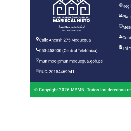
Regis
Plan
Mesa
Cont
Calle Ancash 275 Moquegua
Trám
053-458000 (Central Telefónica)
munimoq@munimoquegua.gob.pe
RUC: 20154469941
© Copyright 2026 MPMN. Todos los derechos re