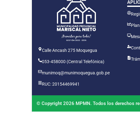
APLI
Regis
Plan
Mesa
Cont
Calle Ancash 275 Moquegua
Trám
053-458000 (Central Telefónica)
munimoq@munimoquegua.gob.pe
RUC: 20154469941
© Copyright 2026 MPMN. Todos los derechos re