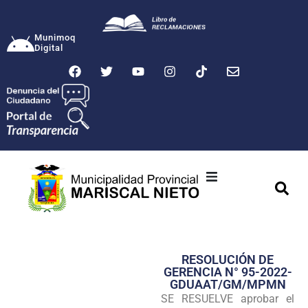
Munimoq
Digital
Ciudad
Municipalidad
RESOLUCIÓN DE
Transparencia
GERENCIA N° 95-2022-
GDUAAT/GM/MPMN
Seguridad
SE RESUELVE aprobar el