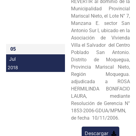
REVERTIR al dominio de la
Programas
Municipalidad Provincial
Mariscal Nieto, el Lote N° 7,
Intranet
Manzana E. sector San
Antonio Sur I, ubicado en la
Asociación de Vivienda
Villa el Salvador del Centro
05
Poblado San Antonio.
Jul
Distrito de Moquegua,
Provincia Mariscal Nieto,
2018
Región Moquegua.
adjudicada a ROSA
HERMILINDA BONIFACIO
LAURA, mediante
Resolución de Gerencia N°
1853-2006-GDUA/MPMN,
de fecha 10/11/2006.
Descargar