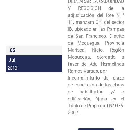
DECLARAR LA CADUCIDAD
Programas
Y RESCISION de la
adjudicación del lote N °
Intranet
11, manzam CH, del sector
lB, ubicado en las Pampas
de San Francisco, Distrito
de Moquegua, Provincia
Mariscal Nieto, Región
05
Moquegua, otorgado a
Jul
favor de Ada Hermelinda
2018
Ramos Vargas, por
incumplimiento del plazo
de conclusión de las obras
de habilitación y/ o
edificación, fijado en el
Título de Propiedad N° 076-
2007.