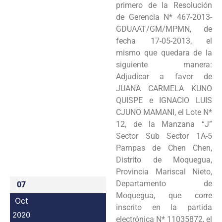
primero de la Resolución
Programas
de Gerencia N* 467-2013-
GDUAAT/GM/MPMN, de
Intranet
fecha 17-05-2013, el
mismo que quedara de la
siguiente manera:
Adjudicar a favor de
JUANA CARMELA KUNO
QUISPE e IGNACIO LUIS
CJUNO MAMANI, el Lote N*
12, de la Manzana “J”
Sector Sub Sector 1A-5
Pampas de Chen Chen,
Distrito de Moquegua,
Provincia Mariscal Nieto,
Departamento de
07
Moquegua, que corre
Oct
inscrito en la partida
2020
electrónica N* 11035872, el