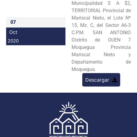
Municipalidad S A $2,
Programas
TERRITORIAL Provincial de
Mariscal Nieto, el Lote N*
Intranet
07
15, Mz. C, del Sector A6-3
Oct
C.P.M. SAN ANTONIO
Distrito de OUEN 7
2020
Moquegua Provincia
Mariscal Nieto y
Departamento de
Moquegua.
Descargar