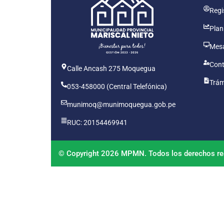
Regis
Plan
Mesa
Cont
Calle Ancash 275 Moquegua
Trám
053-458000 (Central Telefónica)
munimoq@munimoquegua.gob.pe
RUC: 20154469941
© Copyright 2026 MPMN. Todos los derechos re