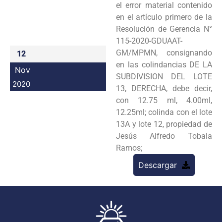
el error material contenido
Programas
en el artículo primero de la
Resolución de Gerencia N°
Intranet
115-2020-GDUAAT-
GM/MPMN, consignando
12
en las colindancias DE LA
Nov
SUBDIVISION DEL LOTE
2020
13, DERECHA, debe decir,
con 12.75 ml, 4.00ml,
12.25ml; colinda con el lote
13A y lote 12, propiedad de
Jesús Alfredo Tobala
Ramos;
Descargar