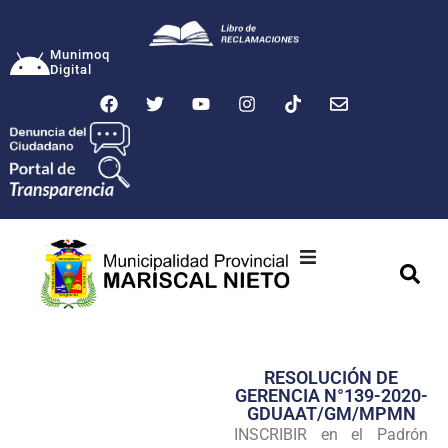
Munimoq
Digital
Ciudad
Municipalidad
RESOLUCIÓN DE
Transparencia
GERENCIA N°139-2020-
GDUAAT/GM/MPMN
Seguridad
INSCRIBIR en el Padrón