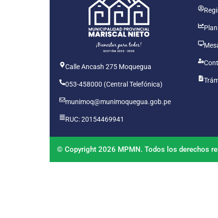
Regis
Plan
Mesa
Cont
Calle Ancash 275 Moquegua
Trám
053-458000 (Central Telefónica)
munimoq@munimoquegua.gob.pe
RUC: 20154469941
© Copyright 2026 MPMN. Todos los derechos re