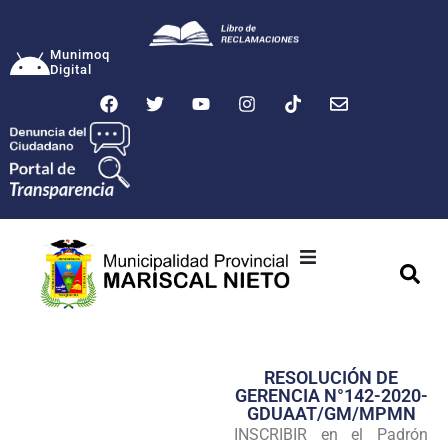
Munimoq
Digital
Ciudad
Municipalidad
RESOLUCIÓN DE
Transparencia
GERENCIA N°142-2020-
GDUAAT/GM/MPMN
Seguridad
INSCRIBIR en el Padrón