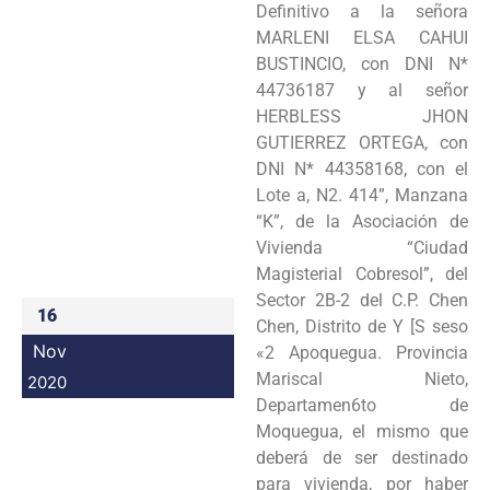
Definitivo a la señora
Programas
MARLENI ELSA CAHUI
BUSTINCIO, con DNI N*
Intranet
44736187 y al señor
HERBLESS JHON
GUTIERREZ ORTEGA, con
DNI N* 44358168, con el
Lote a, N2. 414”, Manzana
“K”, de la Asociación de
Vivienda “Ciudad
Magisterial Cobresol”, del
Sector 2B-2 del C.P. Chen
16
Chen, Distrito de Y [S seso
Nov
«2 Apoquegua. Provincia
Mariscal Nieto,
2020
Departamen6to de
Moquegua, el mismo que
deberá de ser destinado
para vivienda, por haber