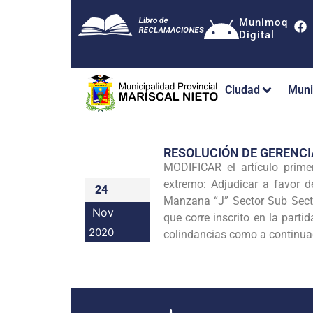
Munimoq
Digital
Ciudad
Muni
RESOLUCIÓN DE GERENC
MODIFICAR el artículo prim
extremo: Adjudicar a favo
24
Manzana “J” Sector Sub Sect
Nov
que corre inscrito en la part
2020
colindancias como a continuac