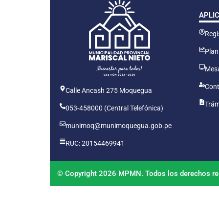
APLI
Regis
Plan
Mesa
Cont
Calle Ancash 275 Moquegua
Trám
053-458000 (Central Telefónica)
munimoq@munimoquegua.gob.pe
RUC: 20154469941
© Copyright 2026 MPMN. Todos los derechos re